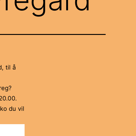
 til å
,
reg?
20.00.
ko du vil