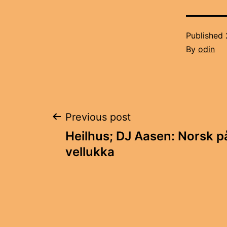
Published
By
odin
Innleggsnavige
Previous post
Heilhus; DJ Aasen: Norsk p
vellukka