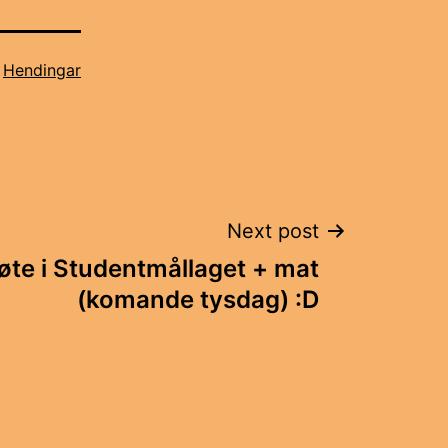
s
Hendingar
Next post
te i Studentmållaget + mat
(komande tysdag) :D