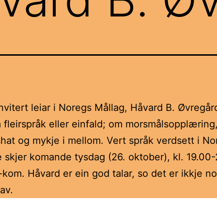
nvitert leiar i Noregs Mållag, Håvard B. Øvregård,
 fleirspråk eller einfald; om morsmålsopplæring
hat og mykje i mellom. Vert språk verdsett i No
e skjer komande tysdag (26. oktober), kl. 19.00-
kom. Håvard er ein god talar, so det er ikkje no
av.