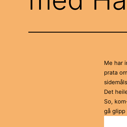
Me har i
prata om
sidemåls
Det heil
So, kom-
gå glipp 