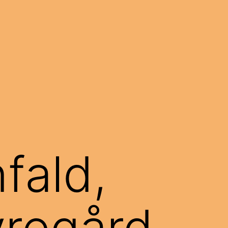
nfald,
vregård