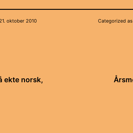
21. oktober 2010
Categorized a
ring
å ekte norsk,
Årsmø