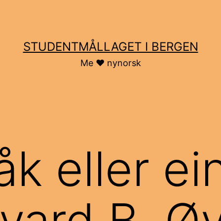
STUDENTMÅLLAGET I BERGEN
Me ♥ nynorsk
åk eller ei
vard B. Ø