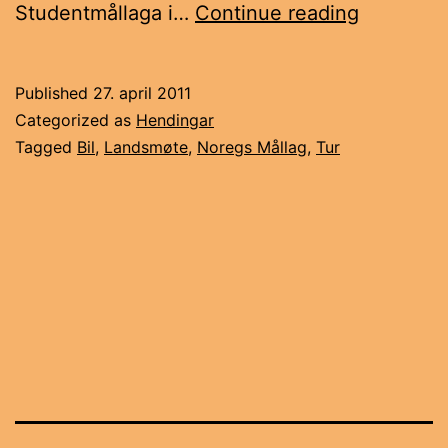
Landsmø
Studentmållaga i…
Continue reading
i
Noregs
Published
27. april 2011
Mållag
Categorized as
Hendingar
Tagged
Bil
,
Landsmøte
,
Noregs Mållag
,
Tur